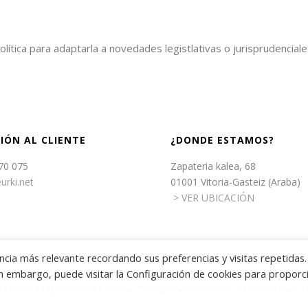
olítica para adaptarla a novedades legistlativas o jurisprudencia
IÓN AL CLIENTE
¿DONDE ESTAMOS?
70 075
Zapateria kalea, 68
urki.net
01001 Vitoria-Gasteiz (Araba)
> VER UBICACIÓN
cia más relevante recordando sus preferencias y visitas repetidas.
Sin embargo, puede visitar la Configuración de cookies para proporc
ales de Topografía y Geomática.
Topógrafos en Vitoria-Gasteiz, Álava, E