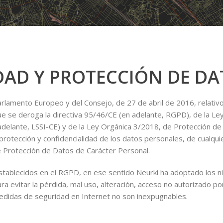
IDAD Y PROTECCIÓN DE D
amento Europeo y del Consejo, de 27 de abril de 2016, relativo a
e se deroga la directiva 95/46/CE (en adelante, RGPD), de la Ley 
 adelante, LSSI-CE) y de la Ley Orgánica 3/2018, de Protección d
protección y confidencialidad de los datos personales, de cualqui
 Protección de Datos de Carácter Personal.
establecidos en el RGPD, en ese sentido Neurki ha adoptado los n
ara evitar la pérdida, mal uso, alteración, acceso no autorizado p
medidas de seguridad en Internet no son inexpugnables.