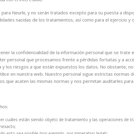
para Neurki, y no serán tratados excepto para su puesta a dispos
ilidades nacidas de los tratamientos, así como para el ejercicio 
er la confidencialidad de la información personal que se trate
ter personal que procesamos frente a pérdidas fortuitas y a acc
eza y los riesgos a que están expuestos los datos. No obstante, 
utilice en nuestra web. Nuestro personal sigue estrictas normas 
mos que acaten las mismas normas y nos permitan auditarles para 
hos:
r cuáles están siendo objeto de tratamiento y las operaciones de tr
inexacto;
o esto sea posible (por ejemplo, por imperativo legal);